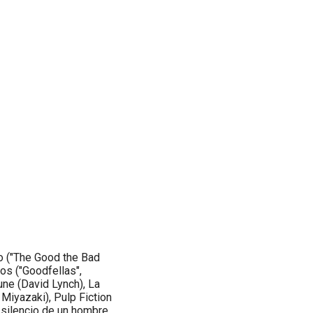
lo ("The Good the Bad
os ("Goodfellas",
une (David Lynch), La
iyazaki), Pulp Fiction
l silencio de un hombre