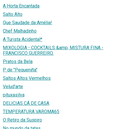
A Horta Encantada
Salto Alto
Que Saudade da Amélia!
Chef Malhadinho
A Turista Acidental*
MIXOLOGIA - COCKTAILS &amp; MISTURA FINA -
FRANCISCO GUERREIRO.
Pratos da Bela
P de "Pequeniña"
Saltos Altos Vermelhos
Velud'arte
pituxasilva
DELICIAS CÁ DE CASA
TEMPERATURA VAROMA65
O Retiro da Suspiro
No mundo da tatas