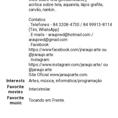
acrílica sobre tela, aquarela, lápis grafite,
carvão, nankin...
Contatos:
. Telefones - 84 3208-4730 / 84 99913-8114
(Tim, WhatsApp)
. E-mails - araujowd@hotmail.com /
araujowd@gmail.com
. Facebook:
https://www.facebook.com/jraraujo.arte ou
@jraraujo.arte
. Instagram:
https://www.instagram.com/jaraujo.arte/ ou
@jaraujo.arte
Site Oficial www.jaraujoarte.com.
Interests
Artes, música, informática/programação
Favorite
Interistrelar.
movies
Favorite
Tocando em Frente.
music