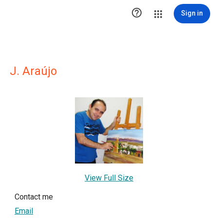

Sign in
J. Araújo
View Full Size
Contact me
Email