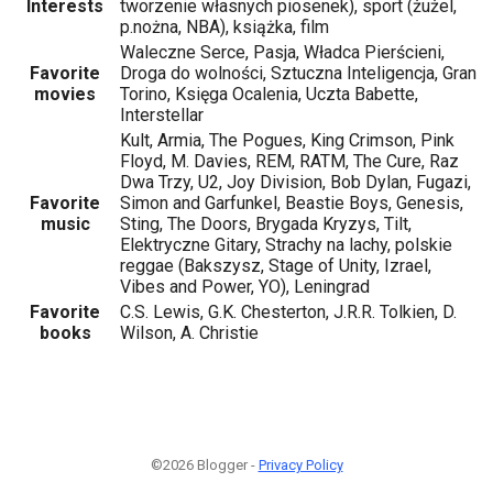
Interests
tworzenie własnych piosenek), sport (żużel,
p.nożna, NBA), książka, film
Waleczne Serce, Pasja, Władca Pierścieni,
Favorite
Droga do wolności, Sztuczna Inteligencja, Gran
movies
Torino, Księga Ocalenia, Uczta Babette,
Interstellar
Kult, Armia, The Pogues, King Crimson, Pink
Floyd, M. Davies, REM, RATM, The Cure, Raz
Dwa Trzy, U2, Joy Division, Bob Dylan, Fugazi,
Favorite
Simon and Garfunkel, Beastie Boys, Genesis,
music
Sting, The Doors, Brygada Kryzys, Tilt,
Elektryczne Gitary, Strachy na lachy, polskie
reggae (Bakszysz, Stage of Unity, Izrael,
Vibes and Power, YO), Leningrad
Favorite
C.S. Lewis, G.K. Chesterton, J.R.R. Tolkien, D.
books
Wilson, A. Christie
©2026 Blogger -
Privacy Policy