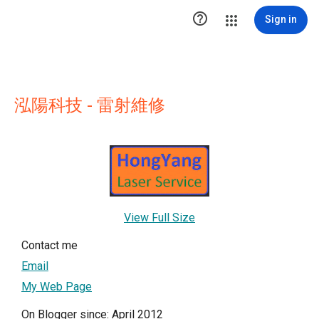

Sign in
泓陽科技 - 雷射維修
View Full Size
Contact me
Email
My Web Page
On Blogger since: April 2012