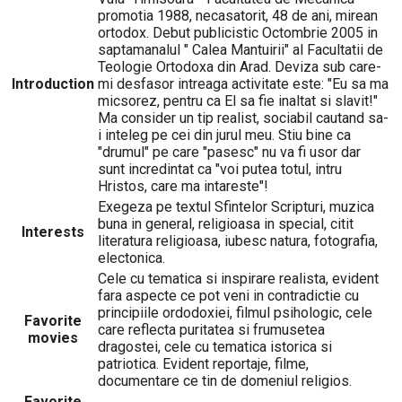
promotia 1988, necasatorit, 48 de ani, mirean
ortodox. Debut publicistic Octombrie 2005 in
saptamanalul " Calea Mantuirii" al Facultatii de
Teologie Ortodoxa din Arad. Deviza sub care-
Introduction
mi desfasor intreaga activitate este: "Eu sa ma
micsorez, pentru ca El sa fie inaltat si slavit!"
Ma consider un tip realist, sociabil cautand sa-
i inteleg pe cei din jurul meu. Stiu bine ca
"drumul" pe care "pasesc" nu va fi usor dar
sunt incredintat ca "voi putea totul, intru
Hristos, care ma intareste"!
Exegeza pe textul Sfintelor Scripturi, muzica
buna in general, religioasa in special, citit
Interests
literatura religioasa, iubesc natura, fotografia,
electonica.
Cele cu tematica si inspirare realista, evident
fara aspecte ce pot veni in contradictie cu
principiile ordodoxiei, filmul psihologic, cele
Favorite
care reflecta puritatea si frumusetea
movies
dragostei, cele cu tematica istorica si
patriotica. Evident reportaje, filme,
documentare ce tin de domeniul religios.
Favorite