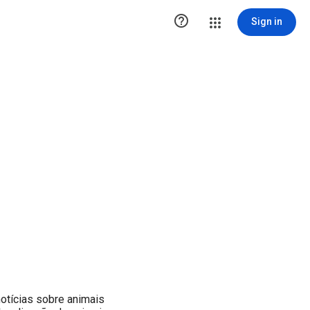

Sign in
otícias sobre animais