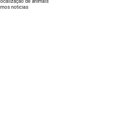
 localização de animais
emos noticias