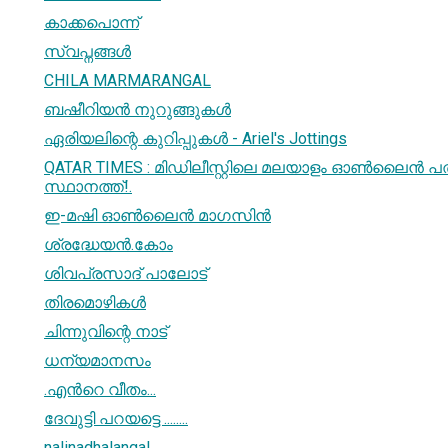
കാക്കപൊന്ന്
സ്വപ്നങ്ങള്‍
CHILA MARMARANGAL
ബഷീറിയന്‍ നുറുങ്ങുകള്‍
ഏരിയലിന്റെ കുറിപ്പുകള്‍ - Ariel's Jottings
QATAR TIMES : മിഡിലീസ്റ്റിലെ മലയാളം ഓൺലൈൻ പത്
സ്ഥാനത്ത്!.
ഇ-മഷി ഓൺലൈൻ മാഗസിൻ
ശ്രദ്ധേയന്‍.കോം
ശിവപ്രസാദ് പാലോട്
തിരമൊഴികള്‍
ചിന്നുവിന്റെ നാട്
ധന്യമാനസം
.എന്‍റെ വീതം...
ദേവുട്ടി പറയട്ടെ ........
nalinadhalangal