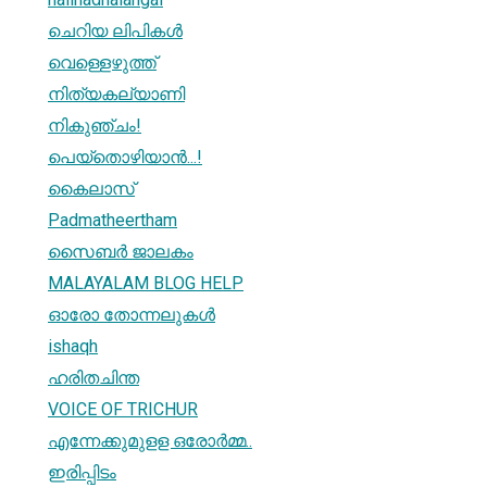
ചെറിയ ലിപികള്‍
വെള്ളെഴുത്ത്
നിത്യകല്യാണി
നികുഞ്ചം!
പെയ്തൊഴിയാൻ...!
കൈലാസ്
Padmatheertham
സൈബർ ജാലകം
MALAYALAM BLOG HELP
ഓരോ തോന്നലുകള്‍
ishaqh
ഹരിതചിന്ത
VOICE OF TRICHUR
എന്നേക്കുമുളള ഒരോർമ്മ..
ഇരിപ്പിടം