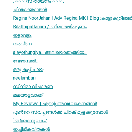
. ~~~ സീതായനം ~~~ .
ചിന്താക്രാന്തന്‍
Regina NoorJahan | Adv Regina MK | Blog :കാട്ടുകുറിഞ്ഞി.
Bilatthipattanam / ബിലാത്തിപട്ടണം
ഇട്ടാവട്ടം
വരവീണ
alayothungiya... അലയൊതുങ്ങിയ...
വേഴാമ്പൽ.....
ഒരു കപ്പ്‌ ചായ
neelambari
സിനിമാ വിചാരണ
മലയാളവാക്ക്‌
My Reviews | എന്റെ അവലോകനങ്ങള്‍‌
എന്‍റെ സ്വപ്നങ്ങള്‍ക്ക് ചിറക് മുളക്കുമ്പോള്‍
`ബ്ലോഗുലകം'
ഇച്ചിരികവിതകള്‍