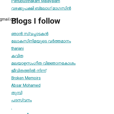
Pattupusthakam Malayalam
വഴക്കുപക്ഷി ബ്ലോഗ്‌ മാഗസിന്‍
Blogs I follow
gmail.com
ഞാന്‍ സ്വപ്നാടകന്‍
ലോകസിനിമയുടെ വര്‍ത്തമാനം
tharjani
കവിത
മലയാളസംഗീത വിജ്ഞാനകോശം
ജീവിതത്തില്‍ നിന്ന്
Broken Memoirs
Absar Mohamed
തുമ്പി
പദസ്വനം
.