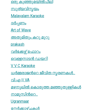
ഒരു കുഞ്ഞുമയില്‍പീലി
സൂര്യവിസ്മയം
Malayalam Karaoke
ദര്‍പ്പണം
Art of Wave
അതുമിതും കറു മുറു
prakash
വര്‍ക്കേഴ്സ് ഫോറം
വെള്ളനാടന്‍ ഡയറി
V V C Karaoke
ധര്‍മ്മരാജന്‍റെ ജീവിത സ്മരണകള്‍...
വി.എ || VA
മഴനൂലില്‍ കൊരുത്ത മഞ്ഞുതുള്ളികള്‍
നാമൂസിന്‍റെ...
Ugranmaar
നേര്‍ക്കാഴ്ചകള്‍