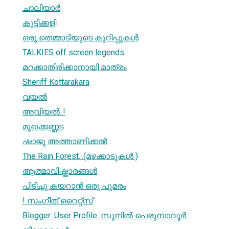
ചാലിയാര്‍
കുട്ടിക്കളി
ഒരു തെമ്മാടിയുടെ കുറിപ്പുകള്‍
TALKIES off screen legends
മറക്കാതിരിക്കാനായി മാത്രം
Sheriff Kottarakara
വയല്‍
അവിയൽ..!
മുഖക്കണ്ണട
ഷാജു അത്താണിക്കൽ
The Rain Forest...(മഴക്കാടുകള്‍ )
ആത്മാവിഷ്കാരങ്ങള്‍
പിടിച്ചു കയറാന്‍ ഒരു പൂമരം
! സംഗീത് റൈറ്റ്സ്
Blogger: User Profile: സുനില്‍ ‍‍‍പെരുമ്പാവൂര്‍