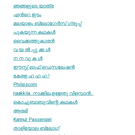
ഞങ്ങളുടെ യാത്ര
എന്‍റെ ഇടം
മലയാളം ബ്ലോഗേര്‍സ് ഗ്രൂപ്പ്
പുകയുന്ന കഥകള്‍
വൈക്കത്തുകാരന്‍
വ യ ൽ പ്പൂ ക്ക ൾ
ന ന വു ക ള്‍
ഈസ്റ്റ് ഓഫ് ഡെസലേഷൻ
കേരള ഹ ഹ ഹ !
Philipscom
naakkila...നാക്കില,ഉള്ളതു വിളമ്പാന്‍...
കൊച്ചുബാബുവിന്റെ കഥകള്‍
ആരഭി
Kannur Passenger
താളിയോല ബ്ലോഗ്‌