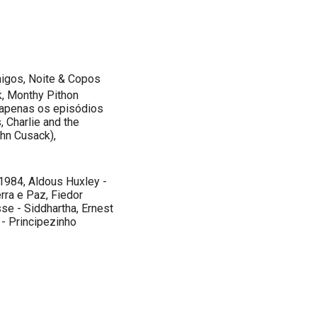
migos, Noite & Copos
k, Monthy Pithon
 (apenas os episódios
, Charlie and the
ohn Cusack),
 1984, Aldous Huxley -
rra e Paz, Fiedor
se - Siddhartha, Ernest
- Principezinho