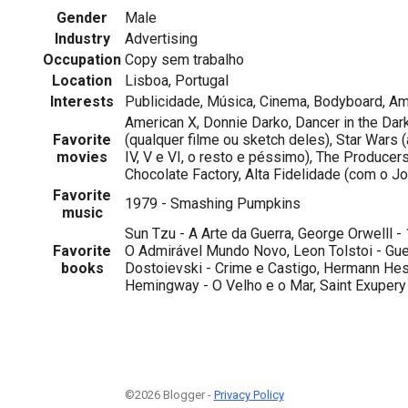
Gender
Male
Industry
Advertising
Occupation
Copy sem trabalho
Location
Lisboa, Portugal
Interests
Publicidade, Música, Cinema, Bodyboard, A
American X, Donnie Darko, Dancer in the Dar
Favorite
(qualquer filme ou sketch deles), Star Wars
movies
IV, V e VI, o resto e péssimo), The Producers
Chocolate Factory, Alta Fidelidade (com o J
Favorite
1979 - Smashing Pumpkins
music
Sun Tzu - A Arte da Guerra, George Orwelll -
Favorite
O Admirável Mundo Novo, Leon Tolstoi - Gue
books
Dostoievski - Crime e Castigo, Hermann Hes
Hemingway - O Velho e o Mar, Saint Exupery 
©2026 Blogger -
Privacy Policy