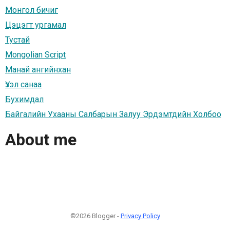
Монгол бичиг
Цэцэгт ургамал
Тустай
Mongolian Script
Манай ангийнхан
Үзэл санаа
Бухимдал
Байгалийн Ухааны Салбарын Залуу Эрдэмтдийн Холбоо
About me
©2026 Blogger -
Privacy Policy