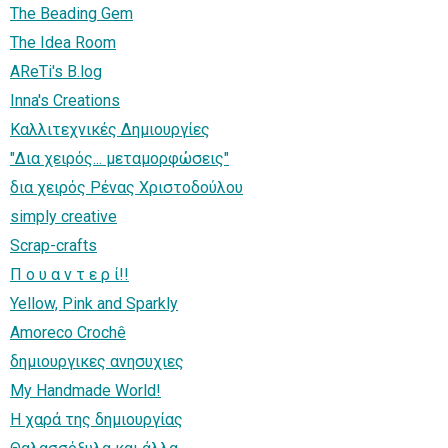
The Beading Gem
The Idea Room
AReTi's B.log
Inna's Creations
Καλλιτεχνικές Δημιουργίες
"Δια χειρός... μεταμορφώσεις"
δια χειρός Ρένας Χριστοδούλου
simply creative
Scrap-crafts
Π ο υ α ν τ ε ρ ί!!
Yellow, Pink and Sparkly
Amoreco Crochê
δημιουργικες ανησυχιες
My Handmade World!
Η χαρά της δημιουργίας