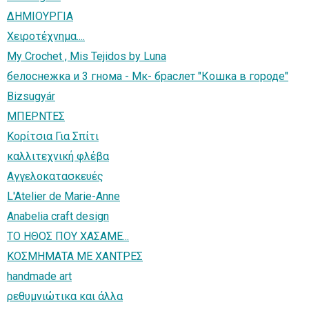
ΔΗΜΙΟΥΡΓΙΑ
Χειροτέχνημα....
My Crochet , Mis Tejidos by Luna
белоснежка и 3 гнома - Мк- браслет "Кошка в городе"
Bizsugyár
ΜΠΕΡΝΤΕΣ
Κορίτσια Για Σπίτι
καλλιτεχνική φλέβα
Αγγελοκατασκευές
L'Atelier de Marie-Anne
Anabelia craft design
TΟ ΗΘΟΣ ΠΟΥ ΧΑΣΑΜΕ...
ΚΟΣΜΗΜΑΤΑ ΜΕ ΧΑΝΤΡΕΣ
handmade art
ρεθυμνιώτικα και άλλα