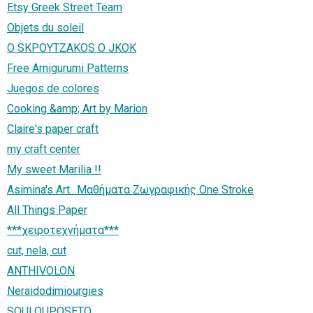
Etsy Greek Street Team
Objets du soleil
Ο SΚΡΟΥΤΖΑΚΟS Ο JKOK
Free Amigurumi Patterns
Juegos de colores
Cooking &amp; Art by Marion
Claire's paper craft
my craft center
My sweet Marilia !!
Asimina's Art.. Μαθήματα Ζωγραφικής One Stroke
All Things Paper
***χειροτεχνήματα***
cut, nela, cut
ANTHIVOLON
Νeraidodimiourgies
SOULOUPOSETO