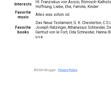
Hl. Franziskus von Assisi, Römisch-Katholis
Interests
Hoffnung, Liebe, Ehe, Familie, Kinder
Favorite
Alles was schön ist.
music
Das Neue Testament, G. K. Chesterton, C.S.
2
Favorite
Joseph Ratzinger, Athanasius Schneider, Die
books
Gertrud von le Fort, Oda Schneider, Hanna-B
u.v.a.
©2026 Blogger -
Privacy Policy