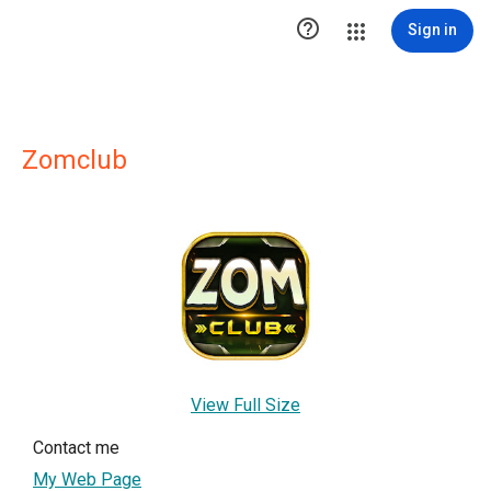

Sign in
Zomclub
View Full Size
Contact me
My Web Page