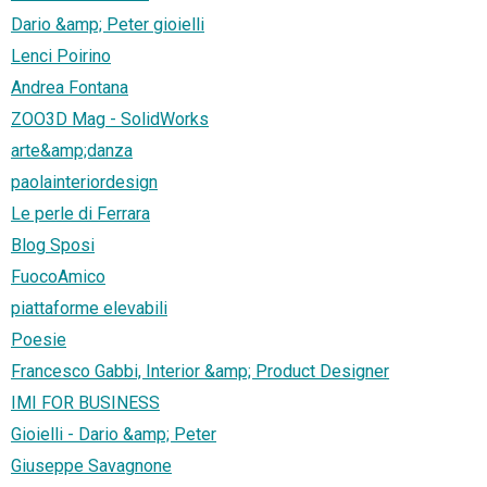
Dario &amp; Peter gioielli
Lenci Poirino
Andrea Fontana
ZOO3D Mag - SolidWorks
arte&amp;danza
paolainteriordesign
Le perle di Ferrara
Blog Sposi
FuocoAmico
piattaforme elevabili
Poesie
Francesco Gabbi, Interior &amp; Product Designer
IMI FOR BUSINESS
Gioielli - Dario &amp; Peter
Giuseppe Savagnone