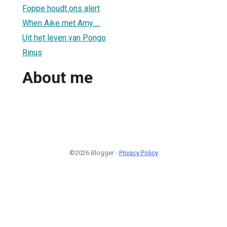
Foppe houdt ons alert
When Aike met Amy.....
Uit het leven van Pongo
Rinus
About me
©2026 Blogger -
Privacy Policy