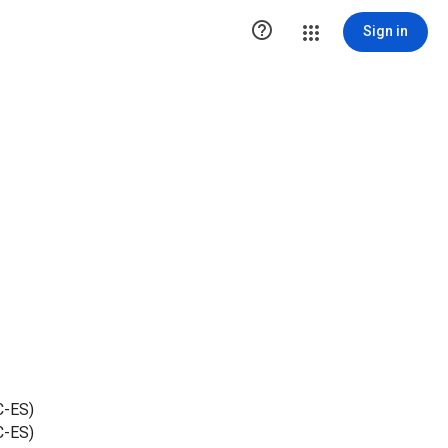

Sign in
C-ES)
C-ES)