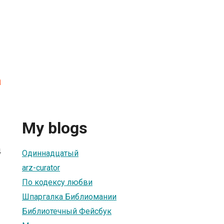
а
My blogs
4
Одиннадцатый
arz-curator
По кодексу любви
Шпаргалка Библиомании
Библиотечный Фейсбук