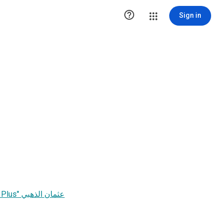

Sign in