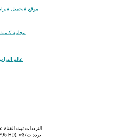
أفضل برامج إختراق وتهكير وتجسس ومراقبة وهكر APK مجانية كاملة 25
عالم البرامج
الترددات تبث القناة ع