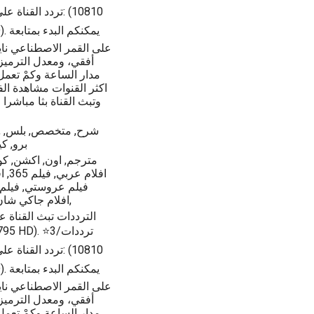
مدار الساعة وكمْ تعمل
اكثر القنوات مشاهدة ال
وتبث القناة بثا مباشرا 
برو, كيف
مترجم, اون, اكشن, كو
افل
فيلم عروستي, فيلم س
رجاله, فيلم after, افلام جاكي شان, الخطة العايمة, فيلم مش انا,
الترددات تبث القناة ع
مدار الساعة وكمْ تعمل