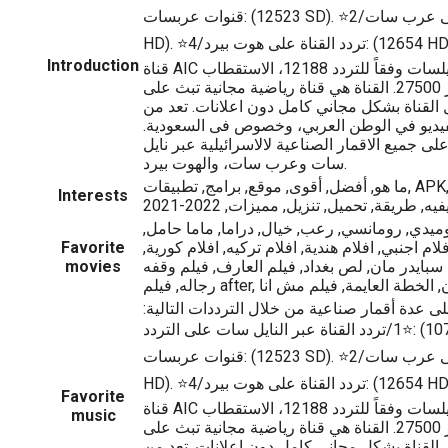
قنوات عربسات: (12523 SD). ⭐2/تردد القناة على عرب سات: (10810
HD). ⭐4/تردد القناة على هوت بيرد: (12654 HD). يمكنكم البدء بمتابعة
Introduction
قناة AIC على القمر الاصطناعي نايلسات وفقاً للتردد 12188، الاستقطاب
أفقي، ومعدل الترميز 27500. القناة هي قناة رياضية مجانية تبث على
 القناة بشكل مجاني كامل دون اعلانات. تعد من
فيديو في الوطن العربي، وخصوص فى السعودية.
على جميع الاقمار الصناعية لالاسرائيلية عبر نايل
سات وعرب سات، والهوت بيرد.
ما هو, أفضل, أقوى, موقع, برامج, تطبيقات, APK, شرح, متخصص, بلس,
Interests
يه, طريقة, تحميل, تنزيل, مميزات, 2022-2021
ميدي, رومانسي, رعب, خيال, دراما, ماما حامل,
ام عربي, فيلم 365, افلام اجنبي, افلام هندية, افلام تركيه, افلام كورية,
Favorite
بايدر مان, لص بغداد, فيلم العارف, فيلم وقفه
movies
لى عدة أقمار صناعية من خلال الترددات التالية:
⭐1/تردد القناة عبر النايل سات على التردد: (10795 HD). ⭐3/ترددات
قنوات عربسات: (12523 SD). ⭐2/تردد القناة على عرب سات: (10810
HD). ⭐4/تردد القناة على هوت بيرد: (12654 HD). يمكنكم البدء بمتابعة
Favorite
قناة AIC على القمر الاصطناعي نايلسات وفقاً للتردد 12188، الاستقطاب
music
أفقي، ومعدل الترميز 27500. القناة هي قناة رياضية مجانية تبث على
 القناة بشكل مجاني كامل دون اعلانات. تعد من