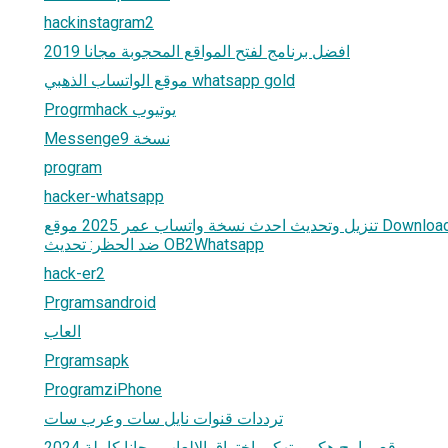
hackinstagram2
افضل برنامج لفتح المواقع المحجوبة مجانا 2019
موقع الواتساب الذهبي whatsapp gold
Progrmhack يوتيوب
Messenge9 نسخة
program
hacker-whatsapp
تنزيل وتحديث احدث نسخة واتساب عمر 2025 موقع Download WhatsApp Omar APK
ضد الحظر: تحديث OB2Whatsapp
hack-er2
Prgramsandroid
العاب
Prgramsapk
ProgramziPhone
ترددات قنوات نايل سات وعرب سات
موقع برامج هكر و تهكير اختراق الالعاب مجانا كاملة 2024