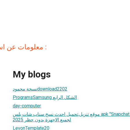
معلومات عن استقبال بث القناة :
My blogs
نسخة محمودdownload2202
ProgramsSamsung الشكل الرابع
day-computer
موقع تنزيل,تحميل احدث نسخ سناب شات بلس apk "Snapchat Plus" عثمان الذهبي
لجميع الاجهزة بدون حظر 2025
LevonTemplate20