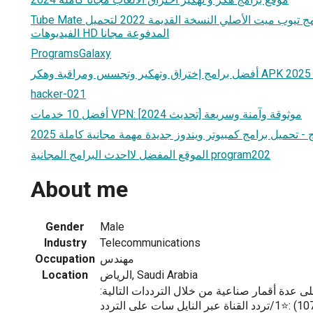
Tube Mate موقع #تحميل #برامج تيوب ميت الأصلي النسخة القديمة 2022 لتحميل
الفيديوهات HD المدفوعة مجانا
ProgramsGalaxy
20
hacker-021
أفضل 10 خدمات VPN: موثوقة وآمنة وسريعة [تحديث 2024]
 - تحميل برامج كمبيوتر ويندوز جديدة مهمة مجانية كاملة 2025
الموقع المفضل لااحدث البرامج المجانية program202
About me
Gender
Male
Industry
Telecommunications
مهندس
Occupation
الرياض, Saudi Arabia
Location
لى عدة أقمار صناعية من خلال الترددات التالية:
⭐1/تردد القناة عبر النايل سات على التردد: (10795 HD). ⭐3/ترددات