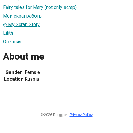
Fairy tales for Mary (not only scrap)
Мои скрапработы
ღ My Scrap Story
Lilith
Осенняя
About me
Gender
Female
Location
Russia
©2026 Blogger -
Privacy Policy