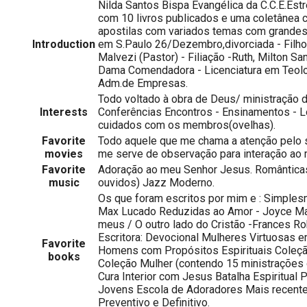
Nilda Santos Bispa Evangélica da C.C.E.Estr
com 10 livros publicados e uma coletânea 
apostilas com variados temas com grandes
Introduction
em S.Paulo 26/Dezembro,divorciada - Filho
Malvezi (Pastor) - Filiação -Ruth, Milton Sa
Dama Comendadora - Licenciatura em Teolo
Adm.de Empresas.
Todo voltado à obra de Deus/ ministração 
Interests
Conferências Encontros - Ensinamentos - L
cuidados com os membros(ovelhas).
Favorite
Todo aquele que me chama a atenção pelo 
movies
me serve de observação para interação ao m
Favorite
Adoração ao meu Senhor Jesus. Romântica
music
ouvidos) Jazz Moderno.
Os que foram escritos por mim e : Simple
Max Lucado Reduzidas ao Amor - Joyce M
meus / O outro lado do Cristão -Frances R
Escritora: Devocional Mulheres Virtuosas 
Favorite
Homens com Propósitos Espirituais Coleçã
books
Coleção Mulher (contendo 15 ministrações d
Cura Interior com Jesus Batalha Espiritual 
Jovens Escola de Adoradores Mais recente
Preventivo e Definitivo.