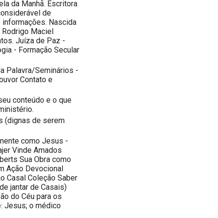
ela da Manhã. Escritora
considerável de
 informações. Nascida
 Rodrigo Maciel
ntos. Juíza de Paz -
gia - Formação Secular
da Palavra/Seminários -
ouvor Contato e
seu conteúdo e o que
inistério.
s (dignas de serem
smente como Jesus -
ajer Vinde Amados
oberts Sua Obra como
em Ação Devocional
o Casal Coleção Saber
e jantar de Casais)
Pão do Céu para os
: Jesus; o médico