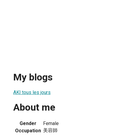
My blogs
AKI tous les jours
About me
Gender
Female
美容師
Occupation