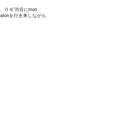
０８’渋谷にmon
 salonを行き来しながら