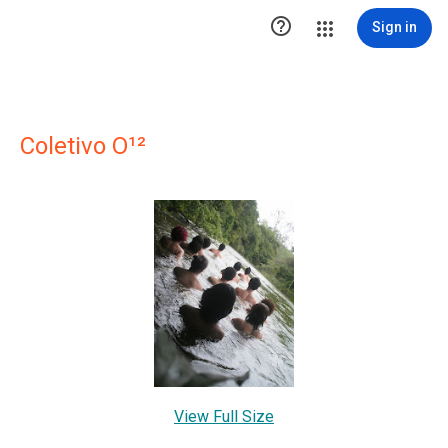

Sign in
Coletivo O¹²
View Full Size