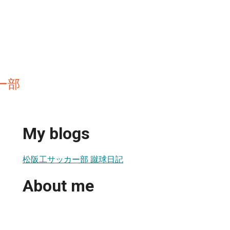
ー部
My blogs
松阪工サッカー部 蹴球日記
About me