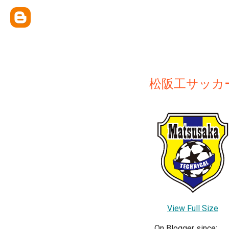
松阪工サッカ
View Full Size
On Blogger since: