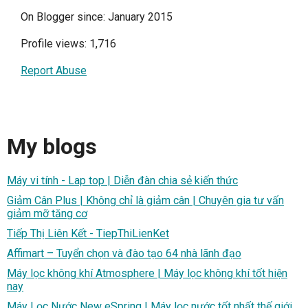
On Blogger since: January 2015
Profile views: 1,716
Report Abuse
My blogs
Máy vi tính - Lap top | Diễn đàn chia sẻ kiến thức
Giảm Cân Plus | Không chỉ là giảm cân | Chuyên gia tư vấn
giảm mỡ tăng cơ
Tiếp Thị Liên Kết - TiepThiLienKet
Affimart – Tuyển chọn và đào tạo 64 nhà lãnh đạo
Máy lọc không khí Atmosphere | Máy lọc không khí tốt hiện
nay
Máy Lọc Nước New eSpring | Máy lọc nước tốt nhất thế giới