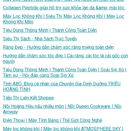
Collagen Peptide giúp hỗ trợ sức khỏe làn da &amp; mái tóc.
Máy Lọc Không Khí | Siêu Thị Máy Lọc Không Khí | Máy Lọc
Không Khí Mini
Tiêu Dùng Thông Minh | Thành Công Toàn Diện
Siêu Thị Sách - Nhà Sách Trực Tuyến
Răng Đẹp - Hướng dẫn chăm sóc răng miệng toàn diện
Hướng dẫn chăm sóc tóc đẹp | Cái răng, cái tóc là cái gốc con
người
Tiêu Dùng Thông Minh | Thành Công Toàn Diện | Soái Sịn Xò |
Tâm sự - Hỏi đáp cùng Soái Sịn Xò
Tình ABO: Blog cá nhân của Chuyên Gia Dinh Dưỡng TRIỆU
HOÀNG TÌNH
Tiếp Thị Liên Kết Shopee
Nồi Hoàng Hậu nấu nhiều món | Nồi Queen Cookware | Nồi
Amway
Điện Thoại | Máy Tính Bảng | Thế Giới Công Nghệ
Máy lọc không khí | Máy lọc không khí ATMOSPHERE SKY |