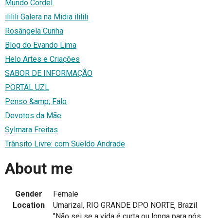
Mundo Cordel
ililili Galera na Midia ililili
Rosângela Cunha
Blog do Evando Lima
Helo Artes e Criações
SABOR DE INFORMAÇÃO
PORTAL UZL
Penso &amp; Falo
Devotos da Mãe
Sylmara Freitas
Trânsito Livre: com Sueldo Andrade
About me
Gender
Female
Location
Umarizal, RIO GRANDE DPO NORTE, Brazil
"Não sei se a vida é curta ou longa para nós,