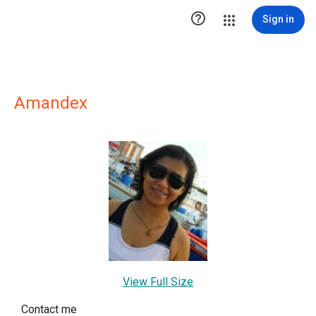

Sign in
Amandex
View Full Size
Contact me