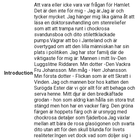
Att vara eller icke vara var frågan för Hamlet.
Det är den inte för mig - Jag är.Jag är och
tycker mycket. Jag hänger mig lika gärna åt att
läsa en doktorsavhandling om stenreliefer
som att att trampa runt i chockrosa
svandunsboa och dito stilettklackade
pumps.Vägrar att bo i Janteland och är
övertygad om att den lilla människan har sin
plats i politiken. Jag har stor familj där de
viktigaste för mig är: Mannen i mitt liv-Den
Luggslitne Riddaren. Min dotter -Den Vackra
Fru Johansson. Min måg - Herr Johansson.
Introduction
Min första dotter - Flickan som är ett Skratt i
Vinden. Jag och mannen bor hos katten den
Surögda Ester där vi gör allt för att behaga och
serva henne. Mitt djur är den bredkäftade
grodan - hon som aldrig kan hålla sin stora trut
stängd men hon har en vacker färg. Den gröna
färgen är hoppets färg och är ursnygg med
chockrosa detaljer som fjäderboa.Jag växlar
mellan att bära de rosa glasögonen och svarta
dito utan att för den skull blunda för livets
realiteter.Ingen vet dock vad som döljer sig i