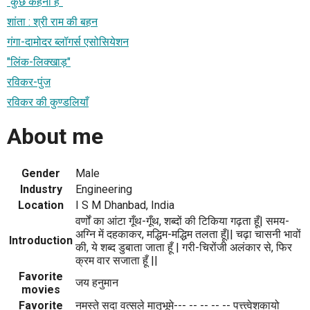
"कुछ कहना है"
शांता : श्री राम की बहन
गंगा-दामोदर ब्लॉगर्स एसोसियेशन
"लिंक-लिक्खाड़"
रविकर-पुंज
रविकर की कुण्डलियाँ
About me
Gender
Male
Industry
Engineering
Location
I S M Dhanbad, India
वर्णों का आंटा गूँथ-गूँथ, शब्दों की टिकिया गढ़ता हूँ| समय-
अग्नि में दहकाकर, मद्धिम-मद्धिम तलता हूँ|| चढ़ा चासनी भावों
Introduction
की, ये शब्द डुबाता जाता हूँ | गरी-चिरोंजी अलंकार से, फिर
क्रम वार सजाता हूँ ||
Favorite
जय हनुमान
movies
Favorite
नमस्ते सदा वत्सले मातृभूमे--- -- -- -- -- पत्त्त्वेशकायो