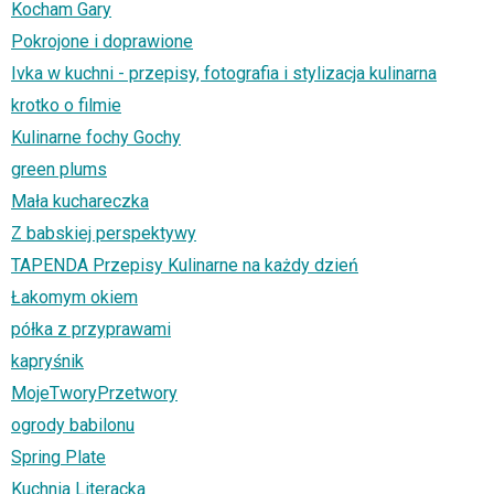
Kocham Gary
Pokrojone i doprawione
Ivka w kuchni - przepisy, fotografia i stylizacja kulinarna
krotko o filmie
Kulinarne fochy Gochy
green plums
Mała kuchareczka
Z babskiej perspektywy
TAPENDA Przepisy Kulinarne na każdy dzień
Łakomym okiem
półka z przyprawami
kapryśnik
MojeTworyPrzetwory
ogrody babilonu
Spring Plate
Kuchnia Literacka