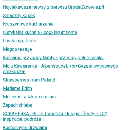
Najciekawsze newsy z serwisu UrodaiZdrowie.pl!
Smaczny kąsek
Kruszynowe kucharzenie...
rustykalna kuchnia - cooking at home
Fun &amp; Taste
Magda testuje
Kulinarne przygody Gatity - przepisy pełne smaku
Moja Kawiarenka - Alpenstrudel. <br>Gazeta wytrawnego
smakosza!
Strawberries from Poland
Madame Edith
Mój czas...a tak go umilam
Zapach chleba
SCRAPERKA . BLOG | wnętrza, design, lifestyle, DIY,
inspiracje, podróże |
Kuchennymi drzwiami