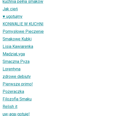
kuchnia pełna smaków
Jak cień
♥ ugotujmy
KONWALIE W KUCHNI
Pomysłowe Pieczenie
Smakowe Kubki
Lisia Kawiarenka
MadziaŁyga
Smaczna Pyza
Lorentyna
zdrowe debiuty
Pierwsze primo!
Pożeraczka
Filozofia Smaku
Relish it
uw-aga-gotuje!