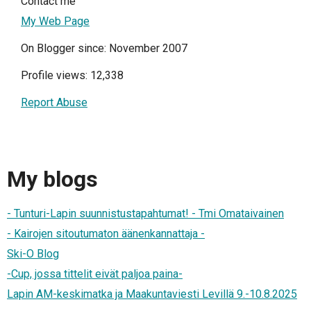
Contact me
My Web Page
On Blogger since: November 2007
Profile views: 12,338
Report Abuse
My blogs
- Tunturi-Lapin suunnistustapahtumat! - Tmi Omataivainen
- Kairojen sitoutumaton äänenkannattaja -
Ski-O Blog
-Cup, jossa tittelit eivät paljoa paina-
Lapin AM-keskimatka ja Maakuntaviesti Levillä 9.-10.8.2025