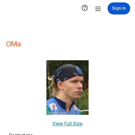

Sign in
OMa
View Full Size