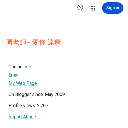

Sign in
周老師 - 愛你 達康
Contact me
Email
My Web Page
On Blogger since: May 2009
Profile views: 2,207
Report Abuse