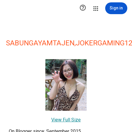

Sign in
SABUNGAYAMTAJEN,JOKERGAMING123
View Full Size
On Blogger since: September 2015