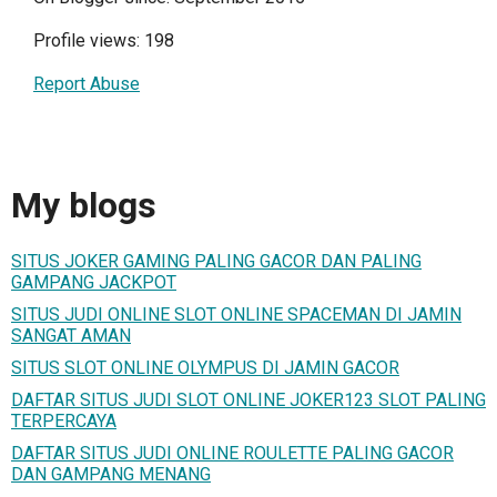
Profile views: 198
Report Abuse
My blogs
SITUS JOKER GAMING PALING GACOR DAN PALING
GAMPANG JACKPOT
SITUS JUDI ONLINE SLOT ONLINE SPACEMAN DI JAMIN
SANGAT AMAN
SITUS SLOT ONLINE OLYMPUS DI JAMIN GACOR
DAFTAR SITUS JUDI SLOT ONLINE JOKER123 SLOT PALING
TERPERCAYA
DAFTAR SITUS JUDI ONLINE ROULETTE PALING GACOR
DAN GAMPANG MENANG