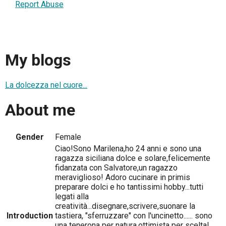
Report Abuse
My blogs
La dolcezza nel cuore...
About me
Gender
Female
Ciao!Sono Marilena,ho 24 anni e sono una
ragazza siciliana dolce e solare,felicemente
fidanzata con Salvatore,un ragazzo
meraviglioso! Adoro cucinare in primis
preparare dolci e ho tantissimi hobby...tutti
legati alla
creatività...disegnare,scrivere,suonare la
Introduction
tastiera, "sferruzzare" con l'uncinetto...... sono
una tenerona per natura,ottimista per scelta!