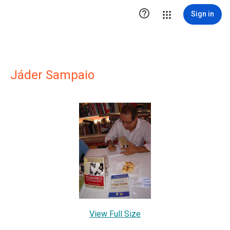

Sign in
Jáder Sampaio
View Full Size