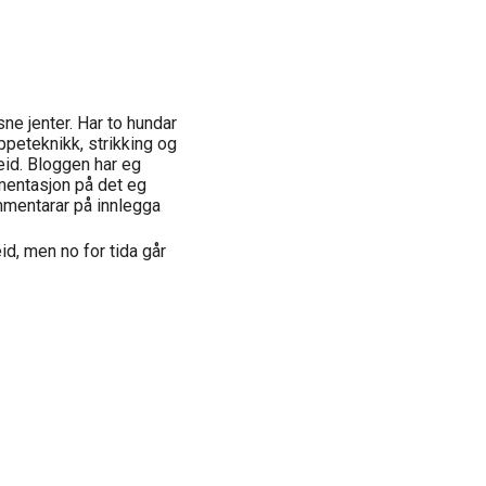
e jenter. Har to hundar
appeteknikk, strikking og
eid. Bloggen har eg
mentasjon på det eg
ommentarar på innlegga
id, men no for tida går