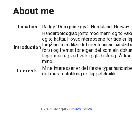
About me
Location
Radøy "Den grøne øya", Hordaland, Norway
Handarbeidsglad jente med mann og to vaksn
og to kattar. Hovudinteressene for tida er l
turgåing, men likar det meste innan handarb
Introduction
først og fremst for eigen del som ein doku
lagar, men eg vert veldig glad når eg får k
mine.
Mine interesser er dei fleste typar handarbe
Interests
det mest i strikking og lappeteknikk.
©2026 Blogger -
Privacy Policy