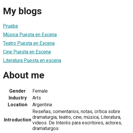
My blogs
Prueba
Música Puesta en Escena
Teatro Puesta en Escena
Cine Puesta en Escena
Literatura Puesta en escena
About me
Gender
Female
Industry
Arts
Location
Argentina
Reseñas, comentarios, notas, crítica sobre
dramaturgia, teatro, cine, música, Literatura,
Introduction
videos. De Interés para escritores, actores,
dramaturgos.