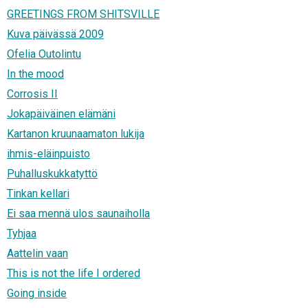
GREETINGS FROM SHITSVILLE
Kuva päivässä 2009
Ofelia Outolintu
In the mood
Corrosis II
Jokapäiväinen elämäni
Kartanon kruunaamaton lukija
ihmis-eläinpuisto
Puhalluskukkatyttö
Tinkan kellari
Ei saa mennä ulos saunaiholla
Tyhjaa
Aattelin vaan
This is not the life I ordered
Going inside