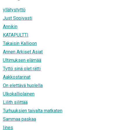
yllätystyttö
Just Sopivasti
Annikin
KATAPULTTI
Takaisin Kallioon
Annen Arkiset Asiat
Ultimuksen elämää
Tyttö sinä olet rätti
Aakkostarinat
On elettävä huolella
Ulkokalliolainen
Lilith silittää
Turhuuksien taivalta matkaten
Sammaa paskaa
Iines