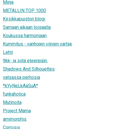
Minja
METALLIN TOP 1000
Kirsikkapuiston blogi
Samaan aikaan toisaalla
Koukussa harmoniaan
Kummitus - vanhojen viinien vartija
Lehti
9kk- ja siitä eteenpäin.
Shadows And Silhouettes
vatsassa perhosia
*kYyNeLkAaSuA*
funkaholica
Mutinoita
Project Mama
amimorphis
Corrosis