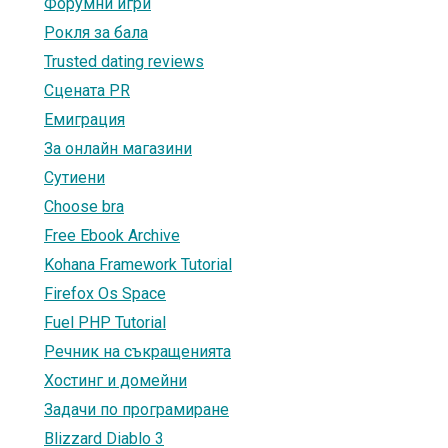
Форумни игри
Рокля за бала
Trusted dating reviews
Сцената PR
Емиграция
За онлайн магазини
Сутиени
Choose bra
Free Ebook Archive
Kohana Framework Tutorial
Firefox Os Space
Fuel PHP Tutorial
Речник на съкращенията
Хостинг и домейни
Задачи по програмиране
Blizzard Diablo 3