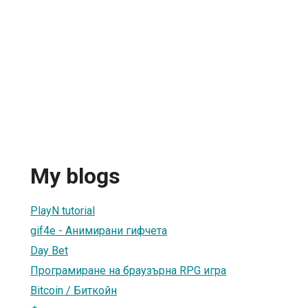
My blogs
PlayN tutorial
gif4e - Анимирани гифчета
Day Bet
Програмиране на браузърна RPG игра
Bitcoin / Биткойн