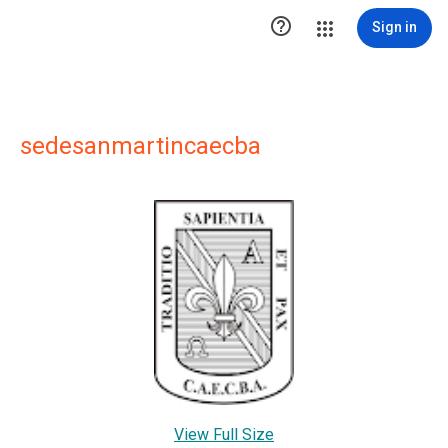

Sign in
sedesanmartincaecba
View Full Size