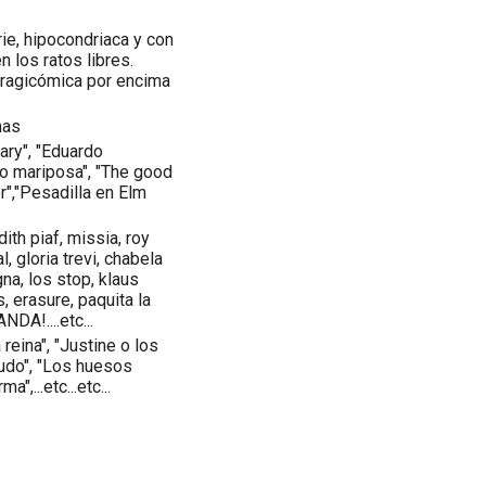
ie, hipocondriaca y con
n los ratos libres.
 tragicómica por encima
.
mas
Mary", "Eduardo
to mariposa", "The good
er","Pesadilla en Elm
dith piaf, missia, roy
, gloria trevi, chabela
na, los stop, klaus
, erasure, paquita la
DA!....etc...
reina", "Justine o los
nudo", "Los huesos
",...etc...etc...