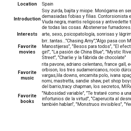
Location
Spain
Soy zurda, bajita y miope. Monógama en ser
demasiadas fobias y filias. Contorsionista e
Introduction
Viuda negra, mantis religiosa y antivedette
de todas las cosas. Abstenerse fumadores
Interests
arte, sexo, psicopatología, sonrisas y lágri
brr...tantas...."Chasing Amy","Algo pasa con 
Favorite
Manostijeras", "Besos para todos", "El efec
movies
girl", "La pasión de China Blue", "Mystic Riv
Street", "Charlie y la fábrida de chocolate"
rita pavone, adriano celentano, france gall, e
orbison, los tres sudamericanos, rocío dúrcal
Favorite
vargas,lila downs, encarnita polo, ivana spag
music
nomi, mastretta, sandie shaw, pet shop boys
del barrio,tracy chapman, los secretos, MIRAN
"Nubosidad variable", "Te trataré como a una 
Favorite
infortunios de la virtud", "Caperucita al des
books
también hablan", "Monstruos invisibles", "Yerma