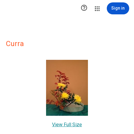

Sign in
Curra
View Full Size