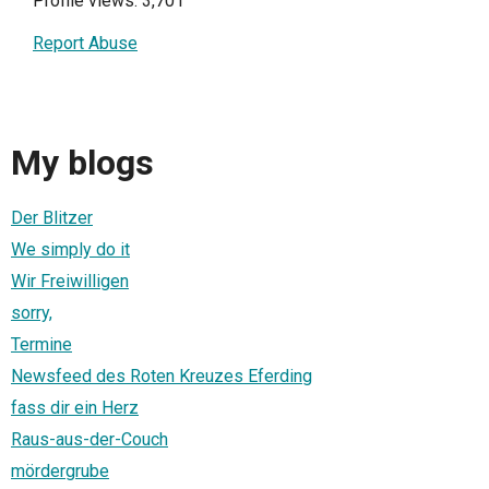
Profile views: 3,701
Report Abuse
My blogs
Der Blitzer
We simply do it
Wir Freiwilligen
sorry,
Termine
Newsfeed des Roten Kreuzes Eferding
fass dir ein Herz
Raus-aus-der-Couch
mördergrube