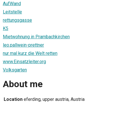
AufWand
Leitstelle
rettungsgasse
K5
Mietwohnung in Prambachkirchen
leo.pallwein-prettner
nur mal kurz die Welt retten
www.Einsatzleiter.org
Volksgarten
About me
Location
eferding, upper austria, Austria