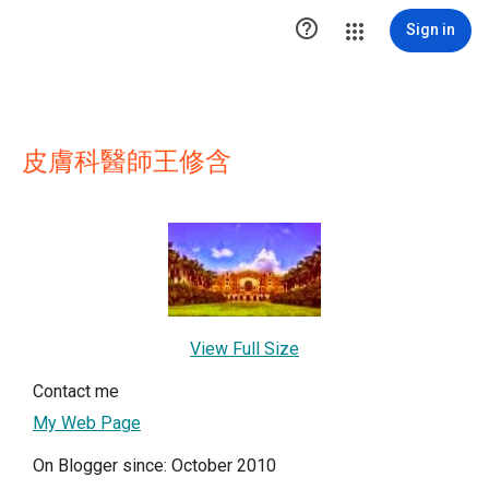

Sign in
皮膚科醫師王修含
View Full Size
Contact me
My Web Page
On Blogger since: October 2010