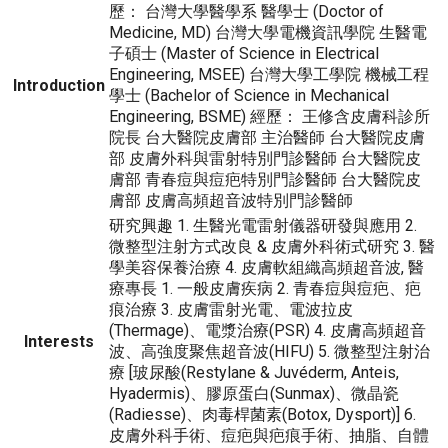
歷： 台灣大學醫學系 醫學士 (Doctor of
Medicine, MD) 台灣大學電機資訊學院 生醫電
子碩士 (Master of Science in Electrical
Engineering, MSEE) 台灣大學工學院 機械工程
Introduction
學士 (Bachelor of Science in Mechanical
Engineering, BSME) 經歷： 王修含皮膚科診所
院長 台大醫院皮膚部 主治醫師 台大醫院皮膚
部 皮膚外科與雷射特別門診醫師 台大醫院皮
膚部 青春痘與痘疤特別門診醫師 台大醫院皮
膚部 皮膚高頻超音波特別門診醫師
研究興趣 1. 生醫光電雷射儀器研發與應用 2.
微整型注射方式改良 & 皮膚外科術式研究 3. 醫
學美容保養治療 4. 皮膚軟組織高頻超音波, 醫
療專長 1. 一般皮膚疾病 2. 青春痘與痘疤、疤
痕治療 3. 皮膚雷射光電、電波拉皮
(Thermage)、電漿治療(PSR) 4. 皮膚高頻超音
Interests
波、高強度聚焦超音波(HIFU) 5. 微整型注射治
療 [玻尿酸(Restylane & Juvéderm, Anteis,
Hyadermis)、膠原蛋白(Sunmax)、微晶瓷
(Radiesse)、肉毒桿菌素(Botox, Dysport)] 6.
皮膚外科手術、痘疤與疤痕手術、抽脂、自體