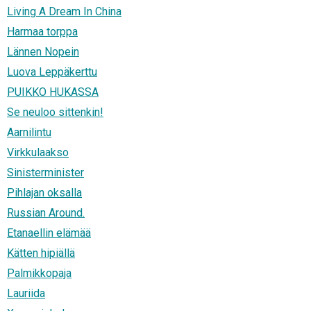
Living A Dream In China
Harmaa torppa
Lännen Nopein
Luova Leppäkerttu
PUIKKO HUKASSA
Se neuloo sittenkin!
Aarnilintu
Virkkulaakso
Sinisterminister
Pihlajan oksalla
Russian Around.
Etanaellin elämää
Kätten hipiällä
Palmikkopaja
Lauriida