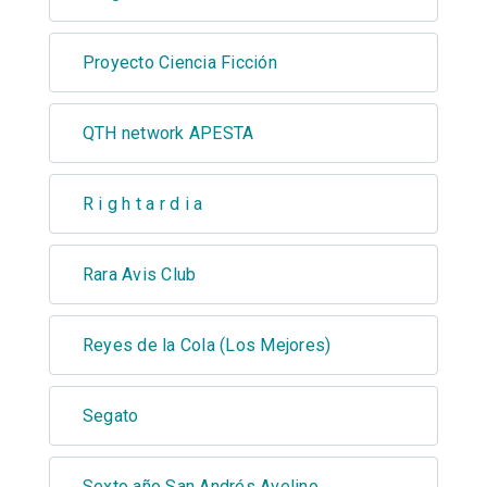
Proyecto Ciencia Ficción
QTH network APESTA
R i g h t a r d i a
Rara Avis Club
Reyes de la Cola (Los Mejores)
Segato
Sexto año San Andrés Avelino